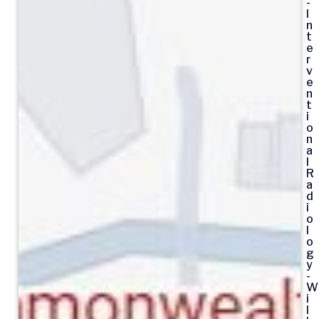
-
I
n
t
e
r
v
e
n
t
i
o
n
a
l
R
a
d
i
o
l
o
g
y
-
W
i
l